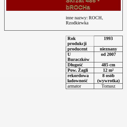
bROCHa
inne nazwy: ROCH,
Rzodkiewka
Rok
1993
produkcji
producent
nieznany
U
od 2007
Buraczków
Długość
485 cm
Pow. Żagli
12 m²
rekordowa
8 osób
ładowność
(wywrotka)
armator
Tomasz