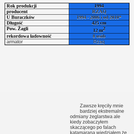
Rok produkcji
1994
producent
RZAQ
U Buraczków
1994 - 2006 i od 2010*
Długość
425 cm
Pow. Żagli
2
12 m
rekordowa ładowność
8 osób
armator
Rzaq
Zawsze kręciły mnie
bardziej ekstremalne
odmiany żeglarstwa ale
kiedy zobaczyłem
skaczącego po falach
katamarana wiedziałem że