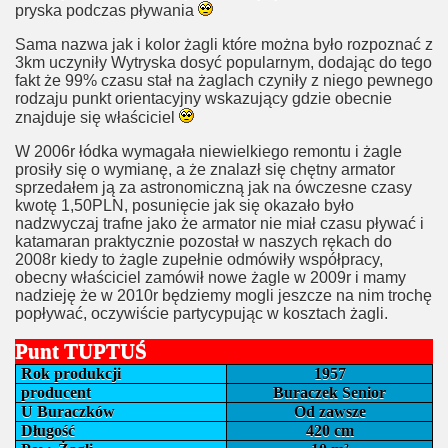
pryska podczas pływania
Sama nazwa jak i kolor żagli które można było rozpoznać z
3km uczyniły Wytryska dosyć popularnym, dodając do tego
fakt że 99% czasu stał na żaglach czyniły z niego pewnego
rodzaju punkt orientacyjny wskazujący gdzie obecnie
znajduje się właściciel
W 2006r łódka wymagała niewielkiego remontu i żagle
prosiły się o wymianę, a że znalazł się chętny armator
sprzedałem ją za astronomiczną jak na ówczesne czasy
kwotę 1,50PLN, posunięcie jak się okazało było
nadzwyczaj trafne jako że armator nie miał czasu pływać i
katamaran praktycznie pozostał w naszych rękach do
2008r kiedy to żagle zupełnie odmówiły współpracy,
obecny właściciel zamówił nowe żagle w 2009r i mamy
nadzieję że w 2010r będziemy mogli jeszcze na nim trochę
popływać, oczywiście partycypując w kosztach żagli.
Punt TUPTUŚ
Rok produkcji
1957
producent
Buraczek Senior
U Buraczków
Od zawsze
Długość
420 cm