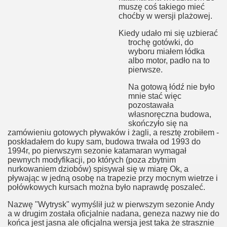
muszę coś takiego mieć
choćby w wersji plażowej.
Kiedy udało mi się uzbierać
trochę gotówki, do
wyboru miałem łódka
albo motor, padło na to
pierwsze.
Na gotową łódź nie było
mnie stać więc
pozostawała
własnoręczna budowa,
skończyło się na
zamówieniu gotowych pływaków i żagli, a resztę zrobiłem -
poskładałem do kupy sam, budowa trwała od 1993 do
1994r, po pierwszym sezonie katamaran wymagał
pewnych modyfikacji, po których (poza zbytnim
nurkowaniem dziobów) spisywał się w miarę Ok, a
pływając w jedną osobę na trapezie przy mocnym wietrze i
połówkowych kursach można było naprawdę poszaleć.
Nazwę "Wytrysk" wymyślił już w pierwszym sezonie Andy
a w drugim została oficjalnie nadana, geneza nazwy nie do
końca jest jasna ale oficjalna wersja jest taka że strasznie