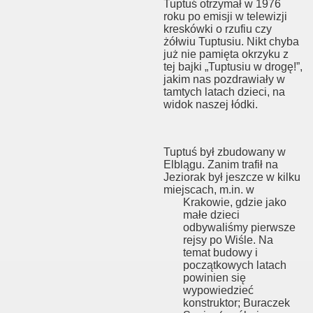
Tuptuś otrzymał w 1976
roku po emisji w telewizji
kreskówki o rzufiu czy
żółwiu Tuptusiu. Nikt chyba
już nie pamięta okrzyku z
tej bajki „Tuptusiu w drogę!”,
jakim nas pozdrawiały w
tamtych latach dzieci, na
widok naszej łódki.
Tuptuś był zbudowany w
Elblągu. Zanim trafił na
Jeziorak był jeszcze w kilku
miejscach, m.in. w
Krakowie, gdzie jako
małe dzieci
odbywaliśmy pierwsze
rejsy po Wiśle. Na
temat budowy i
początkowych latach
powinien się
wypowiedzieć
konstruktor; Buraczek