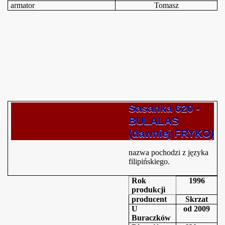
armator
Tomasz
Sasanka 620 -
BULALAS
rzu
(dawniej FRYKO)
nazwa pochodzi z języka
filipińskiego.
 człowieka na wyspie Zielonej
Rok
1996
produkcji
producent
Skrzat
U
od 2009
Buraczków