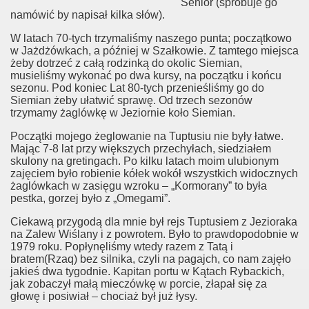
Senior (spróbuje go
namówić by napisał kilka słów).
W latach 70-tych trzymaliśmy naszego punta; początkowo
w Jażdżówkach, a później w Szałkowie. Z tamtego miejsca
żeby dotrzeć z całą rodzinką do okolic Siemian,
musieliśmy wykonać po dwa kursy, na początku i końcu
sezonu. Pod koniec Lat 80-tych przenieśliśmy go do
Siemian żeby ułatwić sprawę. Od trzech sezonów
trzymamy żaglówkę w Jeziornie koło Siemian.
Początki mojego żeglowanie na Tuptusiu nie były łatwe.
Mając 7-8 lat przy większych przechyłach, siedziałem
skulony na gretingach. Po kilku latach moim ulubionym
zajęciem było robienie kółek wokół wszystkich widocznych
żaglówkach w zasięgu wzroku – „Kormorany” to była
pestka, gorzej było z „Omegami”.
Ciekawą przygodą dla mnie był rejs Tuptusiem
z Jezioraka
na Zalew Wiślany i z powrotem. Było to prawdopodobnie w
1979 roku.
Popłynęliśmy wtedy razem z Tatą i
bratem(Rzaq) bez silnika, czyli na pagajch, co nam zajęło
jakieś dwa tygodnie. Kapitan portu w Kątach Rybackich,
jak zobaczył małą mieczówkę w porcie, złapał się za
głowę i posiwiał – chociaż był już łysy.