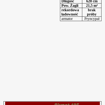
Długość
620 cm
Pow. Żagli
21,5 m²
rekordowa
brak
ładowność
próby
armator
Pryncypał
Skrzat 485 -