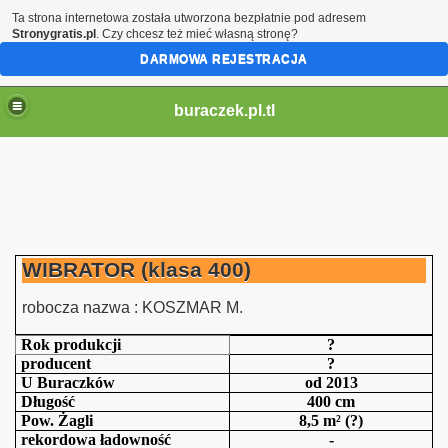
Ta strona internetowa została utworzona bezpłatnie pod adresem
Stronygratis.pl
. Czy chcesz też mieć własną stronę?
DARMOWA REJESTRACJA
buraczek.pl.tl
WIBRATOR (klasa 400)
robocza nazwa : KOSZMAR M.
Rok produkcji
?
producent
?
U Buraczków
od 2013
Długość
400 cm
Pow. Żagli
8,5 m² (?)
rekordowa ładowność
-