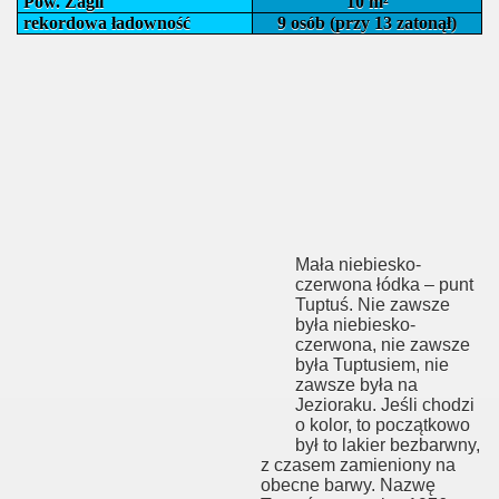
Pow. Żagli
10 m²
rekordowa ładowność
9 osób (przy 13 zatonął)
Mała niebiesko-
czerwona łódka – punt
Tuptuś. Nie zawsze
była niebiesko-
czerwona, nie zawsze
była Tuptusiem, nie
zawsze była na
Jezioraku. Jeśli chodzi
o kolor, to początkowo
był to lakier bezbarwny,
z czasem zamieniony na
obecne barwy. Nazwę