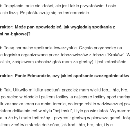
ś:
To pytanie mnie nie złości, ale jest takie przysłoświe: Łosie
 nie liczą. Po płośtu czuję się na łosiemnaście.
Traktor: Może pan opowiedzieć, jak wyglądają spotkania z
mi na Łąkowej?
ś:
To są normalne spotkania towarzyskie. Często przychodzę na
e łogniska organizowane przez łobozowiczów z łobozu "Kraków". Wy
linie, zaśpiewam (chociaż głoś mam za głośny) i jest załośbiście.
Traktor: Panie Edmundzie, czy jakieś spotkanie szczególnie utkw
ś:
Tak. Utkwiło mi kilka spotkań, przecież mam wielki łeb....hłe, hłe,
 po racice w błoście i paliłem łośliny, a najlepsze łośliny spod mariny.
ik zaznacza teren na moim terenie, do tergo robi to w dziwacznej pozy
ałem delikatnie łoś w stylu "hej łosiu", i tyle go widziałoś. Wymamr
a, a że był mało łośtrożny - przyłosił głośwą w pierwszą gałoś, łośpir
iłem złośliwie skręta do końca, jak koń...hłe, hłe, hłe, i tyle.