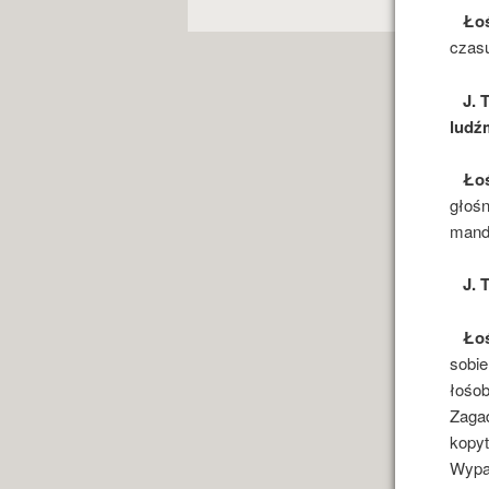
Ło
czasu
J. 
ludź
Ło
głośn
mando
J. 
Ło
sobie
łośob
Zagad
kopyt
Wypal