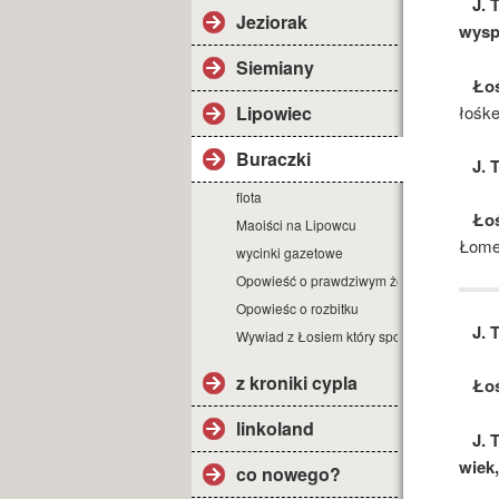
J. 
Jeziorak
wysp
Siemiany
Łoś
łośke
Lipowiec
Buraczki
J. 
flota
Ło
Maoiści na Lipowcu
Łomeg
wycinki gazetowe
Opowieść o prawdziwym żeglarzu
Opowieśc o rozbitku
J. 
Wywiad z Łosiem który spotkał człowieka n
z kroniki cypla
Ło
linkoland
J. 
wiek
co nowego?