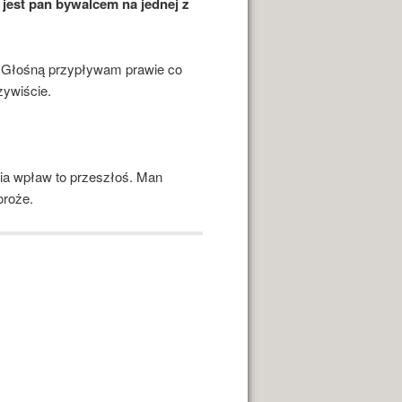
 jest pan bywalcem na jednej z
y Głośną przypływam prawie co
zywiście.
ia wpław to przeszłoś. Man
oroże.