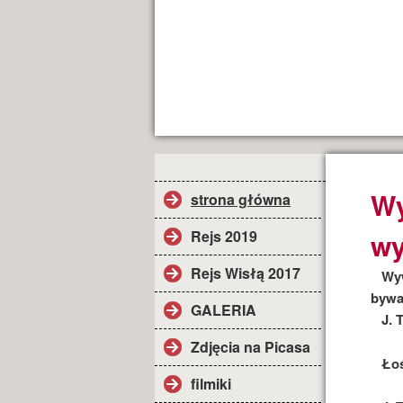
Wy
strona główna
Rejs 2019
wy
Rejs Wisłą 2017
Wyw
bywa
GALERIA
J. T
Zdjęcia na Picasa
Ło
filmiki