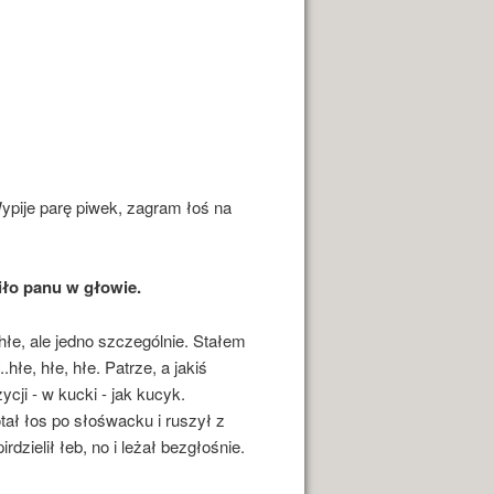
pije parę piwek, zagram łoś na
iło panu w głowie.
 hłe, ale jedno szczególnie. Stałem
.hłe, hłe, hłe. Patrze, a jakiś
cji - w kucki - jak kucyk.
otał łos po słośwacku i ruszył z
dzielił łeb, no i leżał bezgłośnie.