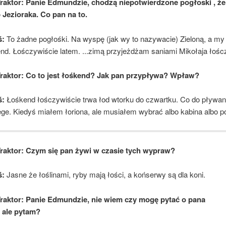
Traktor: Panie Edmundzie, chodzą niepotwierdzone pogłoski , że
 Jezioraka. Co pan na to.
:
To żadne pogłośki. Na wyspę (jak wy to nazywacie) Zieloną, a m
nd. Łośczywiście latem. ...zimą przyjeżdżam saniami Mikołaja łośc
Traktor: Co to jest łośkend? Jak pan przypływa? Wpław?
ś:
Łośkend łośczywiście trwa łod wtorku do czwartku. Co do pływan
e. Kiedyś miałem łoriona, ale musiałem wybrać albo kabina albo p
Traktor: Czym się pan żywi w czasie tych wypraw?
a wyspie Zielonej
ś:
Jasne że łoślinami, ryby mają łości, a końserwy są dla koni.
Traktor: Panie Edmundzie, nie wiem czy mogę pytać o pana
, ale pytam?