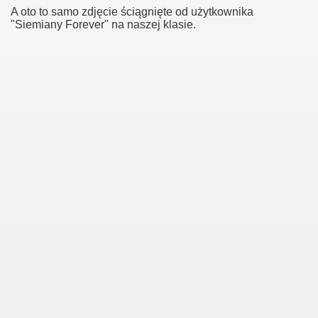
A oto to samo zdjęcie ściągnięte od użytkownika
"Siemiany Forever" na naszej klasie.
rzu
 człowieka na wyspie Zielonej