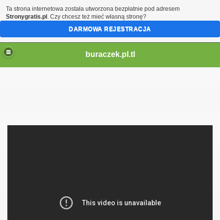
Ta strona internetowa została utworzona bezpłatnie pod adresem
Stronygratis.pl
. Czy chcesz też mieć własną stronę?
DARMOWA REJESTRACJA
buraczek.pl.tl