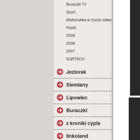
Buraczki TV
Sport
Mistrzostwa w rzucie odtwarzaczem
Pepik
2009
2008
2007
SQRTSCH
Jeziorak
Siemiany
Lipowiec
Buraczki
z kroniki cypla
linkoland