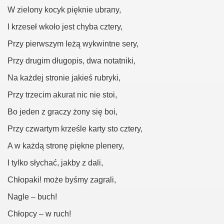
W zielony kocyk pięknie ubrany,
I krzeseł wkoło jest chyba cztery,
Przy pierwszym leżą wykwintne sery,
Przy drugim długopis, dwa notatniki,
Na każdej stronie jakieś rubryki,
Przy trzecim akurat nic nie stoi,
Bo jeden z graczy żony się boi,
Przy czwartym krześle karty sto cztery,
A w każdą stronę piękne plenery,
I tylko słychać, jakby z dali,
Chłopaki! może byśmy zagrali,
Nagle – buch!
Chłopcy – w ruch!