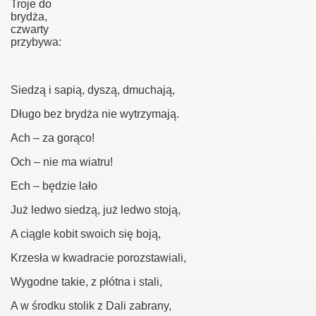
Troje do
brydża,
czwarty
przybywa:
Siedzą i sapią, dyszą, dmuchają,
Długo bez brydża nie wytrzymają.
Ach – za gorąco!
Och – nie ma wiatru!
Ech – będzie lało
Już ledwo siedzą, już ledwo stoją,
A ciągle kobit swoich się boją,
Krzesła w kwadracie porozstawiali,
Wygodne takie, z płótna i stali,
A w środku stolik z Dali zabrany,