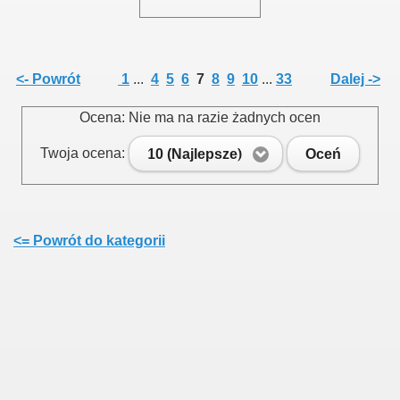
<- Powrót
1
...
4
5
6
7
8
9
10
...
33
Dalej ->
Ocena: Nie ma na razie żadnych ocen
Twoja ocena:
10 (Najlepsze)
Oceń
<= Powrót do kategorii