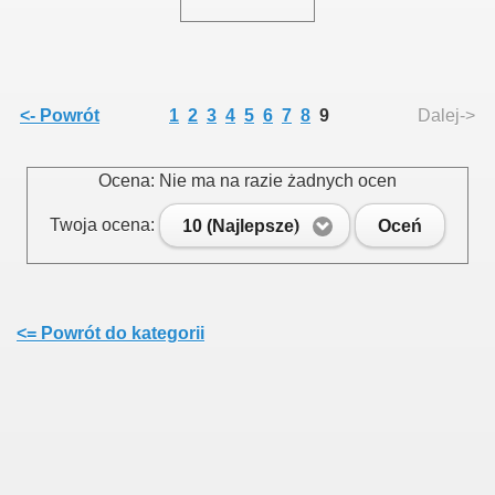
<- Powrót
1
2
3
4
5
6
7
8
9
Dalej->
Ocena: Nie ma na razie żadnych ocen
Twoja ocena:
10 (Najlepsze)
Oceń
<= Powrót do kategorii