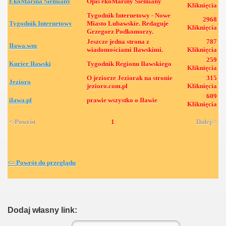
EkoMarina Siemiany
Opis ekoMariny Siemiany
Kliknięcia
Tygodnik Internetowy - Nowe
2968
Tygodnik Internetowy
Miasto Lubawskie. Redaguje
Kliknięcia
Grzegorz Podkomorzy.
Jeszcze jedna strona z
787
Iława.wm
wiadomościami Iławskimi.
Kliknięcia
259
Kurier Iławski
Tygodnik Regionu Iławskiego
Kliknięcia
O jeziorze Jeziorak na stronie
315
Jezioro
jezioro.com.pl
Kliknięcia
609
ilawa.pl
prawie wszystko o Iławie
Kliknięcia
<-Powrót
1
Dalej->
<= Powrót do przeglądu
Dodaj własny link: