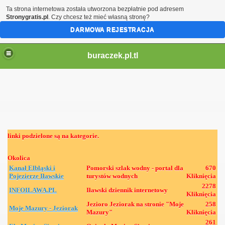
Ta strona internetowa została utworzona bezpłatnie pod adresem
Stronygratis.pl
. Czy chcesz też mieć własną stronę?
DARMOWA REJESTRACJA
buraczek.pl.tl
linki podzielone są na kategorie.
Okolica
Kanał Elbląski i
Pomorski szlak wodny - portal dla
670
Pojezierze Iławskie
turystów wodnych
Kliknięcia
2278
INFOILAWA.PL
Iławski dziennik internetowy
Kliknięcia
Jezioro Jeziorak na stronie "Moje
258
Moje Mazury - Jeziorak
Mazury"
Kliknięcia
261