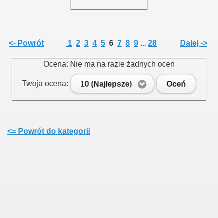
<- Powrót
1
2
3
4
5
6
7
8
9
...
28
Dalej ->
Ocena: Nie ma na razie żadnych ocen
Twoja ocena:
10 (Najlepsze)
Oceń
<= Powrót do kategorii